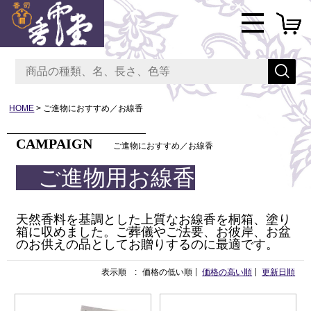
HOME
ご進物におすすめ／お線香
CAMPAIGN
ご進物におすすめ／お線香
ご進物用お線香
天然香料を基調とした上質なお線香を桐箱、塗り
箱に収めました。ご葬儀やご法要、お彼岸、お盆
のお供えの品としてお贈りするのに最適です。
表示順 :
価格の低い順
価格の高い順
更新日順