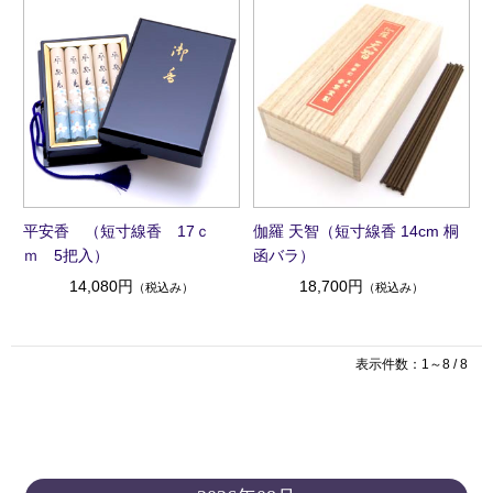
平安香 （短寸線香 17ｃ
伽羅 天智（短寸線香 14cm 桐
ｍ 5把入）
函バラ）
14,080円
18,700円
（税込み）
（税込み）
表示件数：1～8 / 8