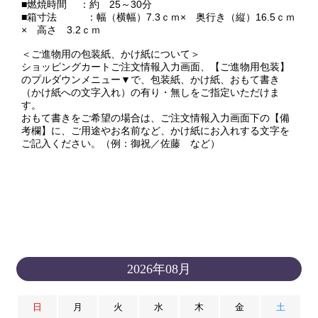
■燃焼時間 ：約 25～30分
■箱寸法 ：幅（横幅）7.3ｃｍ× 奥行き（縦）16.5ｃｍ
× 高さ 3.2ｃｍ
＜ご進物用の包装紙、かけ紙について＞
ショッピングカートご注文情報入力画面、【ご進物用包装】
のプルダウンメニュー▼で、包装紙、かけ紙、おもて書き
（かけ紙への文字入れ）の有り・無しをご指定いただけま
す。
おもて書きをご希望の場合は、ご注文情報入力画面下の【備
考欄】に、ご用途やお名前など、かけ紙にお入れする文字を
ご記入ください。（例：御祝／佐藤 など）
2026年08月
日
月
火
水
木
金
土