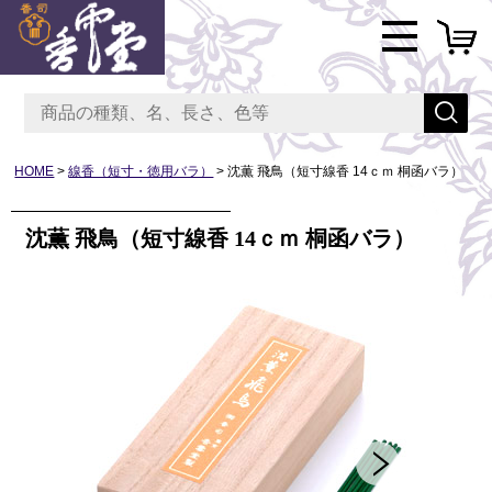
HOME
線香（短寸・徳用バラ）
沈薫 飛鳥（短寸線香 14ｃｍ 桐函バラ）
沈薫 飛鳥（短寸線香 14ｃｍ 桐函バラ）