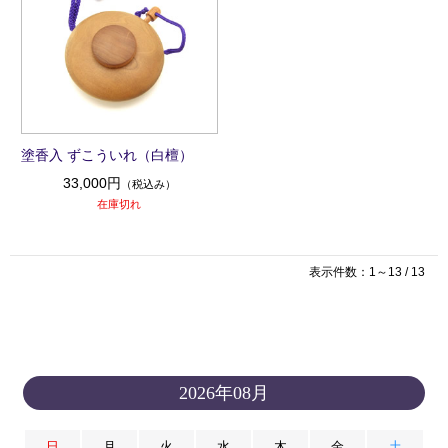
塗香入 ずこういれ（白檀）
33,000円
（税込み）
在庫切れ
表示件数：1～13 / 13
2026年08月
日
月
火
水
木
金
土