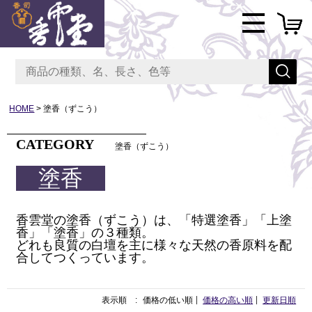
HOME
塗香（ずこう）
CATEGORY
塗香（ずこう）
塗香
香雲堂の塗香（ずこう）は、「特選塗香」「上塗
香」「塗香」の３種類。
どれも良質の白壇を主に様々な天然の香原料を配
合してつくっています。
表示順 :
価格の低い順
価格の高い順
更新日順