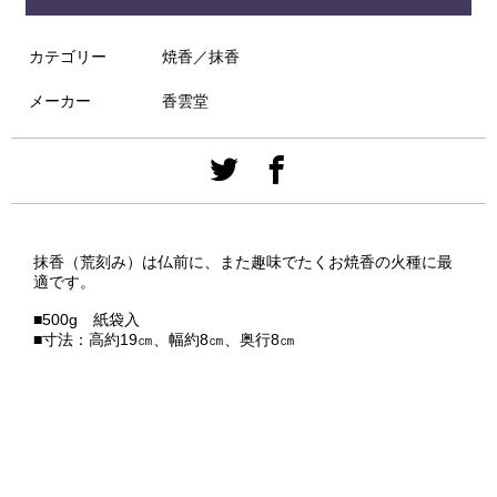
カテゴリー
焼香／抹香
メーカー
香雲堂
抹香（荒刻み）は仏前に、また趣味でたくお焼香の火種に最
適です。
■500g 紙袋入
■寸法：高約19㎝、幅約8㎝、奥行8㎝