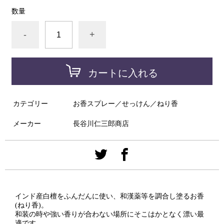
数量
-
+
カートに入れる
カテゴリー
お香スプレー／せっけん／ねり香
メーカー
長谷川仁三郎商店
インド産白檀をふんだんに使い、和漢薬等を調合し塗るお香
(ねり香)。
和装の時や強い香りが合わない場所にそこはかとなく漂い最
適です。