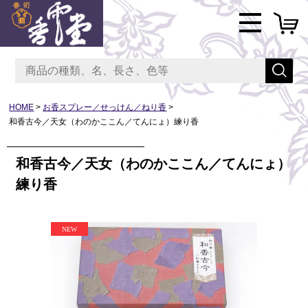
HOME
お香スプレー／せっけん／ねり香
和香古今／天女（わのかここん／てんにょ）練り香
和香古今／天女（わのかここん／てんにょ）
練り香