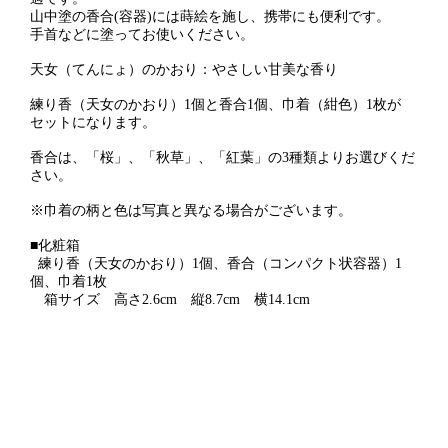
山中塗の香合(容器)には蒔絵を施し、携帯にも便利です。
手首などに塗ってお使いください。
天女（てんにょ）のかおり：やさしい甘美な香り
練り香（天女のかおり）1個と
香合1個、巾着（紺色）1枚が
セットになります。
香合は、「桜」、「秋草」、「紅葉」の3種類よりお選びくだ
さい。
※巾着の柄と色は写真と異なる場合がございます。
■化粧箱
練り香（天女のかおり）1個、香合（コンパクト状容器）1
個、巾着1枚
箱サイズ 高さ2.6cm 縦8.7cm 横14.1cm